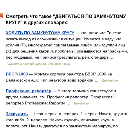
Смотреть что такое "ДВИГАТЬСЯ ПО ЗАМКНУТОМУ
КРУГУ" в других словарях:
ХОДИТЬ ПО ЗАМКНУТОМУ КРУГУ
— кто, реже что Тщетно
искать выход из сложившейся ситуации. Имеется в виду, что
усилия (Р), многократно прилагаемые лицом или группой лиц
(Х) для решения какой л. проблемы, оказываются напрасными,
бесплодными, не приносят результата. реч. стандарт …
Фразеологический словарь русского языка
ВВЭР-1000
— Монтаж корпуса реактора ВВЭР 1000 на
Балаковской АЭС Тип реактора водо водяной …
Википедия
Профессия: репортёр
— У этого термина существуют и
другие значения, см. Профессия репортёр. Профессия:
репортёр Professione: Reporter …
Википедия
Закружить
— I сов. перех. и неперех. 1. перех. Начать кружить
кого либо. 2. неперех. Начать кружить, описывая круги в
полёте. отт. Начать двигаться по замкнутому маршруту, по