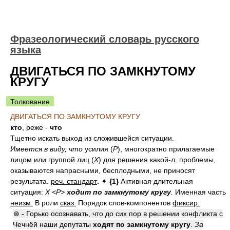
Фразеологический словарь русского
языка
ДВИГАТЬСЯ ПО ЗАМКНУТОМУ
КРУГУ
Толкование
ДВИГАТЬСЯ ПО ЗАМКНУТОМУ КРУГУ
кто
, реже -
что
Тщетно искать выход из сложившейся ситуации.
Имеется в виду, что
усилия (
Р
), многократно прилагаемые
лицом или группой лиц (
Х
) для решения какой-л. проблемы,
оказываются напрасными, бесплодными, не приносят
результата.
реч. стандарт
.
✦
{1}
Активная длительная
ситуация:
Х <Р>
ходит по замкнутому кругу
.
Именная часть
неизм.
В роли
сказ.
Порядок слов-компонентов
фиксир.
⊛ - Горько осознавать, что до сих пор в решении конфликта с
Чечнёй наши депутаты
ходят по замкнутому кругу
.
За