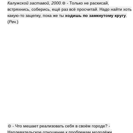
Калужской заставой, 2000.
⊜ - Только не раскисай,
встряхнись, соберись, ещё раз всё просчитай. Надо найти хоть
какую-то зацепку, пока же ты
ходишь по замкнутому кругу
.
(
Реч.
)
⊝ - Что мешает реализовать себя в своём городе? -
Наплевательское отношение к проблемам молодёжи