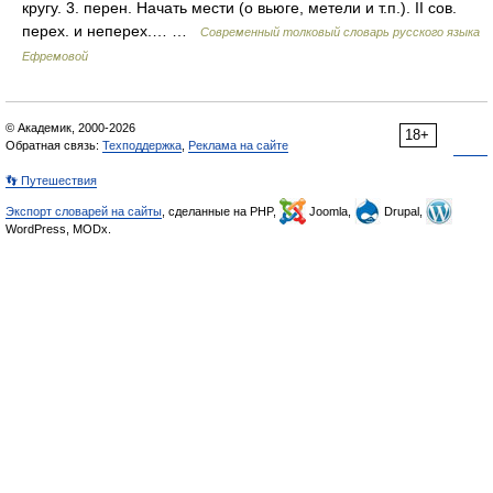
кругу. 3. перен. Начать мести (о вьюге, метели и т.п.). II сов.
перех. и неперех.… …
Современный толковый словарь русского языка
Ефремовой
© Академик, 2000-2026
18+
Обратная связь:
Техподдержка
,
Реклама на сайте
👣 Путешествия
Экспорт словарей на сайты
, сделанные на PHP,
Joomla,
Drupal,
WordPress, MODx.