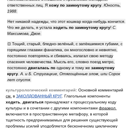
ответственных лиц. Я
хожу по
замкнутому кругу
.
Юность,
1988.
Нет никакой надежды, что этот кошмар когда-нибудь кончится.
Что же делать, я устала
ходить по замкнутому кругу
!
С.
Максимова, Двое.
⊡ Тощий, старый, бледно-зелёный, с запёкшимися губами, с
горящими глазами фанатика, он многословно и невнятно,
постоянно повторяясь и сбиваясь, излагал свою методу
спасения человечества. Мысль его, словно поезд метро,
постоянно
двигалась
по
одному и тому же
замкнутому
кругу
.
А. и Б.
Стругацкие, Отягощённые злом, или Сорок
лет спустя.
культурологический комментарий:
Основной комментарий
см.
в
ЗАКОЛДОВАННЫЙ КРУГ
. Глагольные компоненты
ходить
,
двигаться
принадлежат к процессуальному коду
культуры и в сочетании с другими компонентами
фразеол.
включаются в пространственную метафору, в которой
тщетность предпринимаемых для решения существующей
проблемы усилий уподобляется бесконечному цикличному